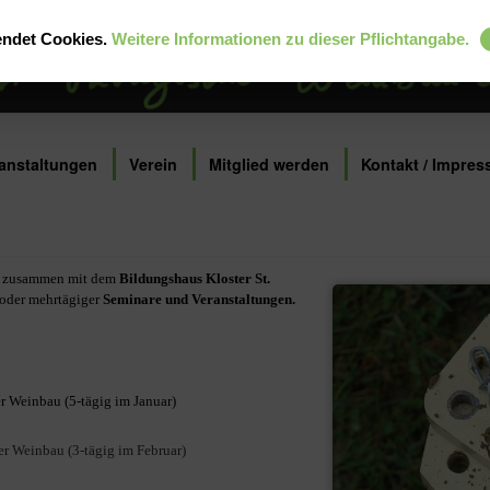
endet Cookies.
Weitere Informationen zu dieser Pflichtangabe.
anstaltungen
Verein
Mitglied werden
Kontakt / Impre
zusammen mit dem
Bildungshaus Kloster St.
 oder mehrtägiger
Seminare und
Veranstaltungen.
r Weinbau (5-tägig im Januar)
r Weinbau (3-tägig im Februar)