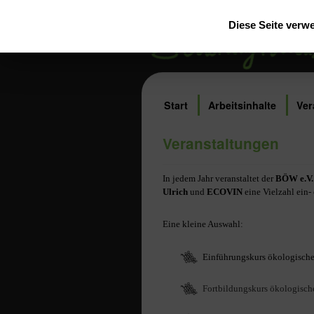
Diese Seite verw
Start
Arbeitsinhalte
Ver
Veranstaltungen
In jedem Jahr veranstaltet der
BÖW e.V.
Ulrich
und
ECOVIN
eine Vielzahl
ein-
Eine kleine Auswahl:
Einführungskurs ökologische
Fortbildungskurs ökologische